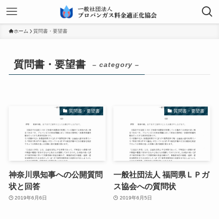
ホーム
質問書・要望書
質問書・要望書
– category –
質問書・要望書
質問書・要望書
神奈川県知事への公開質問
一般社団法人 福岡県ＬＰガ
状と回答
ス協会への質問状
2019年6月6日
2019年6月5日