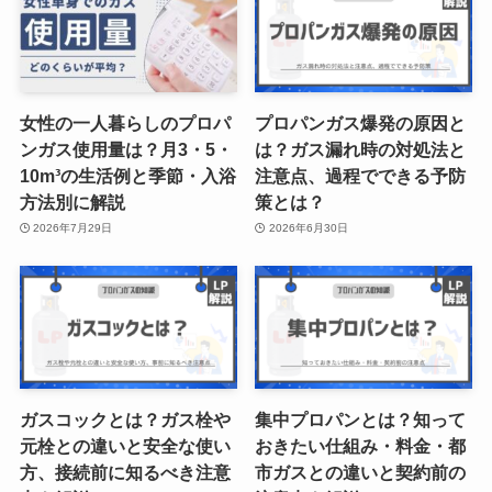
女性の一人暮らしのプロパ
プロパンガス爆発の原因と
ンガス使用量は？月3・5・
は？ガス漏れ時の対処法と
10m³の生活例と季節・入浴
注意点、過程でできる予防
方法別に解説
策とは？
2026年7月29日
2026年6月30日
ガスコックとは？ガス栓や
集中プロパンとは？知って
元栓との違いと安全な使い
おきたい仕組み・料金・都
方、接続前に知るべき注意
市ガスとの違いと契約前の